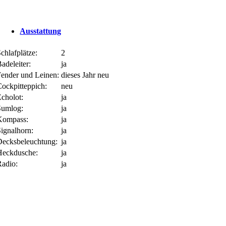
Ausstattung
chlafplätze:
2
adeleiter:
ja
Fender und Leinen:
dieses Jahr neu
Cockpitteppich:
neu
Echolot:
ja
Sumlog:
ja
Kompass:
ja
Signalhorn:
ja
Decksbeleuchtung:
ja
Heckdusche:
ja
Radio:
ja