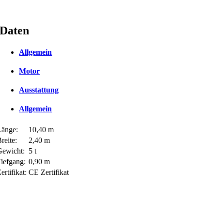
Daten
Allgemein
Motor
Ausstattung
Allgemein
Länge:
10,40 m
reite:
2,40 m
Gewicht:
5 t
Tiefgang:
0,90 m
ertifikat:
CE Zertifikat