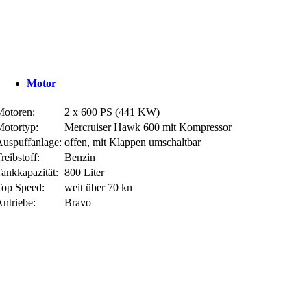
Motor
Motoren:
2 x 600 PS (441 KW)
Motortyp:
Mercruiser Hawk 600 mit Kompressor
Auspuffanlage:
offen, mit Klappen umschaltbar
reibstoff:
Benzin
ankkapazität:
800 Liter
Top Speed:
weit über 70 kn
ntriebe:
Bravo