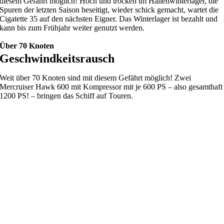
diesem Gefährt möglich! Hoch und trocken im Hallenwinterlager, die
Spuren der letzten Saison beseitigt, wieder schick gemacht, wartet die
Cigatette 35 auf den nächsten Eigner. Das Winterlager ist bezahlt und
kann bis zum Frühjahr weiter genutzt werden.
Über 70 Knoten
Geschwindkeitsrausch
Weit über 70 Knoten sind mit diesem Gefährt möglich! Zwei
Mercruiser Hawk 600 mit Kompressor mit je 600 PS – also gesamthaft
1200 PS! – bringen das Schiff auf Touren.