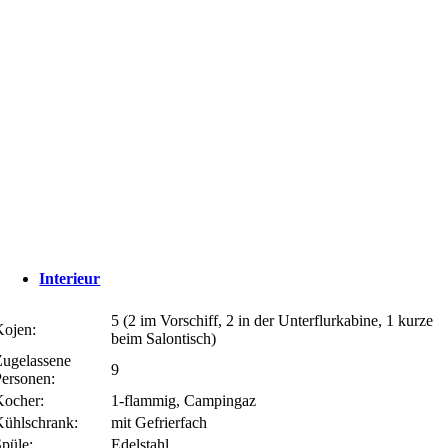
Interieur
5 (2 im Vorschiff, 2 in der Unterflurkabine, 1 kurze
Kojen:
beim Salontisch)
Zugelassene
9
Personen:
Kocher:
1-flammig, Campingaz
Kühlschrank:
mit Gefrierfach
Spüle:
Edelstahl