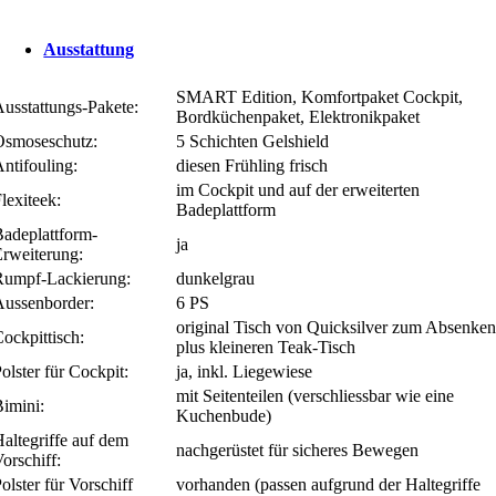
Ausstattung
SMART Edition, Komfortpaket Cockpit,
usstattungs-Pakete:
Bordküchenpaket, Elektronikpaket
Osmoseschutz:
5 Schichten Gelshield
ntifouling:
diesen Frühling frisch
im Cockpit und auf der erweiterten
lexiteek:
Badeplattform
Badeplattform-
ja
Erweiterung:
Rumpf-Lackierung:
dunkelgrau
Aussenborder:
6 PS
original Tisch von Quicksilver zum Absenken
ockpittisch:
plus kleineren Teak-Tisch
olster für Cockpit:
ja, inkl. Liegewiese
mit Seitenteilen (verschliessbar wie eine
Bimini:
Kuchenbude)
altegriffe auf dem
nachgerüstet für sicheres Bewegen
orschiff:
olster für Vorschiff
vorhanden (passen aufgrund der Haltegriffe