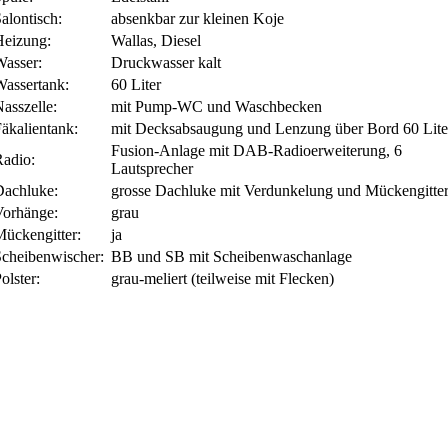
alontisch:
absenkbar zur kleinen Koje
Heizung:
Wallas, Diesel
Wasser:
Druckwasser kalt
Wassertank:
60 Liter
asszelle:
mit Pump-WC und Waschbecken
äkalientank:
mit Decksabsaugung und Lenzung über Bord 60 Lite
Fusion-Anlage mit DAB-Radioerweiterung, 6
Radio:
Lautsprecher
Dachluke:
grosse Dachluke mit Verdunkelung und Mückengitte
Vorhänge:
grau
Mückengitter:
ja
Scheibenwischer:
BB und SB mit Scheibenwaschanlage
olster:
grau-meliert (teilweise mit Flecken)