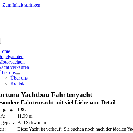
Zum Inhalt springen
Home
Segelyachten
Motoryachten
Yacht verkaufen
Über uns
Über uns
Kontakt
ortuna Yachtbau Fahrtenyacht
sondere Fahrtenyacht mit viel Liebe zum Detail
hrgang:
1987
üA:
11,99 m
egeplatz:
Bad Schwartau
eis:
Diese Yacht ist verkauft. Sie suchen noch nach der idealen 