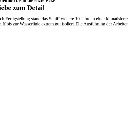
rfektion bis in die letzte Ecke
iebe zum Detail
ch Fertigstellung stand das Schiff weitere 10 Jahre in einer klimatisie
hiff bis zur Wasserlinie extrem gut isoliert. Die Ausführung der Arbei