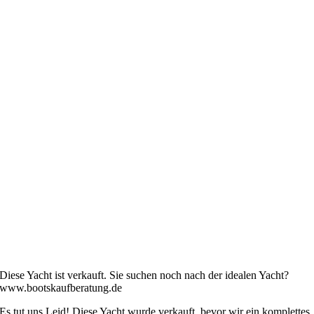
Diese Yacht ist verkauft. Sie suchen noch nach der idealen Yacht?
www.bootskaufberatung.de
Es tut uns Leid! Diese Yacht wurde verkauft, bevor wir ein komplettes