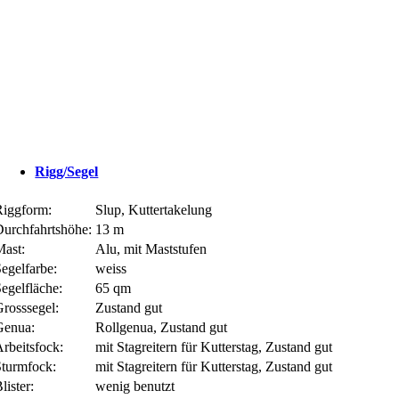
Rigg/Segel
Riggform:
Slup, Kuttertakelung
Durchfahrtshöhe:
13 m
Mast:
Alu, mit Maststufen
egelfarbe:
weiss
egelfläche:
65 qm
Grosssegel:
Zustand gut
Genua:
Rollgenua, Zustand gut
rbeitsfock:
mit Stagreitern für Kutterstag, Zustand gut
Sturmfock:
mit Stagreitern für Kutterstag, Zustand gut
lister:
wenig benutzt