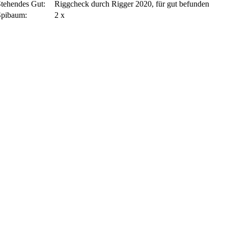
Stehendes Gut:
Riggcheck durch Rigger 2020, für gut befunden
Spibaum:
2 x