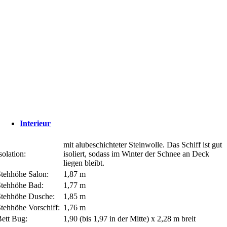
Interieur
mit alubeschichteter Steinwolle. Das Schiff ist gut
solation:
isoliert, sodass im Winter der Schnee an Deck
liegen bleibt.
Stehhöhe Salon:
1,87 m
Stehhöhe Bad:
1,77 m
Stehhöhe Dusche:
1,85 m
tehhöhe Vorschiff:
1,76 m
Bett Bug:
1,90 (bis 1,97 in der Mitte) x 2,28 m breit