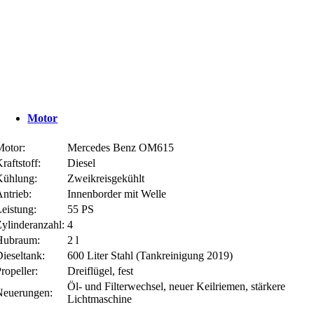
Motor
Motor:
Mercedes Benz OM615
raftstoff:
Diesel
Kühlung:
Zweikreisgekühlt
ntrieb:
Innenborder mit Welle
eistung:
55 PS
ylinderanzahl:
4
Hubraum:
2 l
ieseltank:
600 Liter Stahl (Tankreinigung 2019)
ropeller:
Dreiflügel, fest
Öl- und Filterwechsel, neuer Keilriemen, stärkere
Neuerungen:
Lichtmaschine