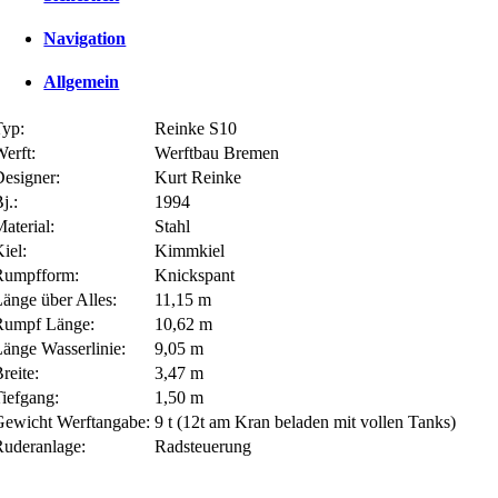
Navigation
Allgemein
Typ:
Reinke S10
erft:
Werftbau Bremen
Designer:
Kurt Reinke
j.:
1994
aterial:
Stahl
iel:
Kimmkiel
Rumpfform:
Knickspant
änge über Alles:
11,15 m
Rumpf Länge:
10,62 m
Länge Wasserlinie:
9,05 m
reite:
3,47 m
Tiefgang:
1,50 m
Gewicht Werftangabe:
9 t (12t am Kran beladen mit vollen Tanks)
Ruderanlage:
Radsteuerung