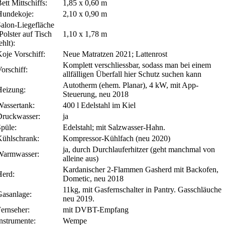
ett Mittschiffs:
1,85 x 0,60 m
Hundekoje:
2,10 x 0,90 m
Salon-Liegefläche
Polster auf Tisch
1,10 x 1,78 m
ehlt):
oje Vorschiff:
Neue Matratzen 2021; Lattenrost
Komplett verschliessbar, sodass man bei einem
orschiff:
allfälligen Überfall hier Schutz suchen kann
Autotherm (ehem. Planar), 4 kW, mit App-
Heizung:
Steuerung, neu 2018
Wassertank:
400 l Edelstahl im Kiel
Druckwasser:
ja
Spüle:
Edelstahl; mit Salzwasser-Hahn.
Kühlschrank:
Kompressor-Kühlfach (neu 2020)
ja, durch Durchlauferhitzer (geht manchmal von
Warmwasser:
alleine aus)
Kardanischer 2-Flammen Gasherd mit Backofen,
Herd:
Dometic, neu 2018
11kg, mit Gasfernschalter in Pantry. Gasschläuche
Gasanlage:
neu 2019.
ernseher:
mit DVBT-Empfang
nstrumente:
Wempe