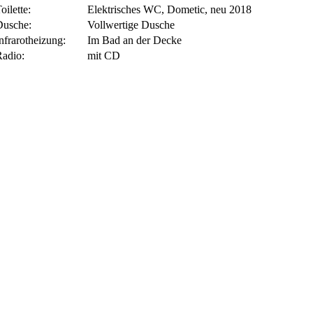
oilette:
Elektrisches WC, Dometic, neu 2018
Dusche:
Vollwertige Dusche
nfrarotheizung:
Im Bad an der Decke
Radio:
mit CD