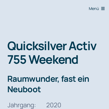
Zum
Menü
Inhalt
springen
Home
Segelyach
Quicksilver Activ
755 Weekend
Motoryac
Yacht ver
Raumwunder, fast ein
Neuboot
Über uns
Jahrgang:
2020